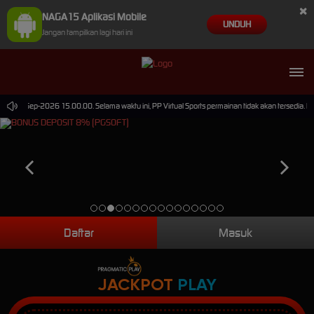
×
NAGA15 Aplikasi Mobile
UNDUH
Jangan tampilkan lagi hari ini
pai 30-Sep-2026 15.00.00. Selama waktu ini, PP Virtual Sports permainan tidak akan tersedia.
Daftar
Masuk
JACKPOT
PLAY