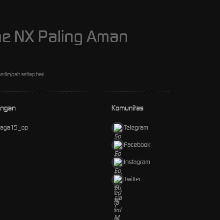
ne NX Paling Aman
rlimpah setiap hari.
ngan
Komunitas
aga15_op
Telegram
Facebook
Instagram
Twitter