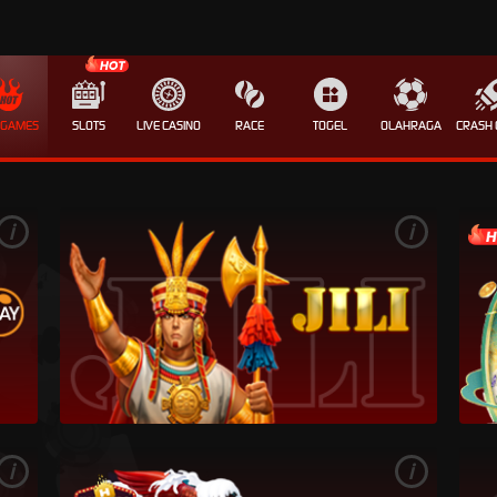
 GAMES
SLOTS
LIVE CASINO
RACE
TOGEL
OLAHRAGA
CRASH
i
i
i
i