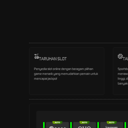
TARUHAN SLOT
TA
Penyedia slot online dengan beragam pilihan
Sportsb
game menarik yang memudahkan pemain untuk
menawar
mencapai jackpot
tinggi,
banyak 