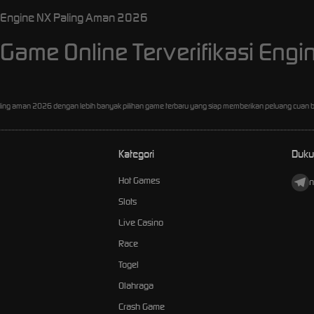
i Engine NX Paling Aman 2026
ame Online Terverifikasi Engi
ling aman 2026 dengan lebih banyak pilihan game terbaru yang siap memberikan peluang cuan be
Kategori
Duku
Hot Games
n
Slots
Live Casino
Race
Togel
Olahraga
Crash Game