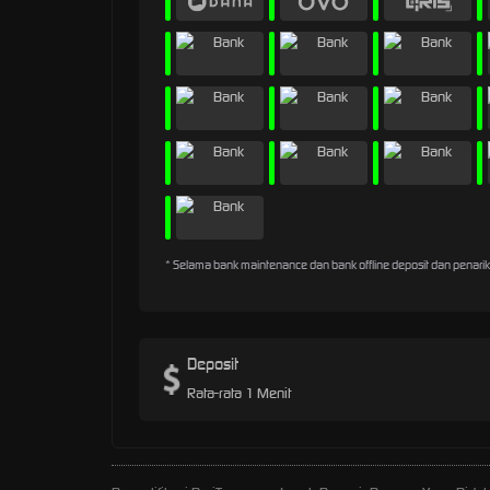
* Selama bank maintenance dan bank offline deposit dan penarik
Deposit
Rata-rata 1 Menit