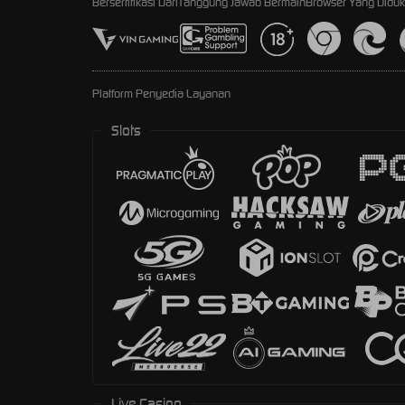
Bersertifikasi Dari
Tanggung Jawab Bermain
Browser Yang Didu
Platform Penyedia Layanan
Slots
Live Casino