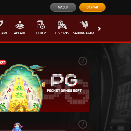
MASUK
DAFTAR
 GAME
ARCADE
POKER
E-SPORTS
SABUNG AYAM
PROMOSI
i
i