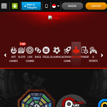
Main di
MASUK
DAFTAR
Telegram
HOT
SLOTS
LIVE
RACE
TOGEL
OLAHRAGA
CRASH
ARCADE
POKER
E-
SABUN
GAMES
CASINO
GAME
SPORTS
AYAM