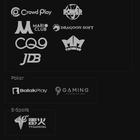
Poker
E-Sports