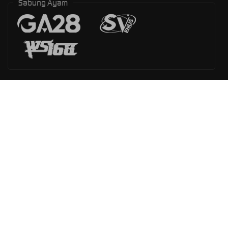
Sabung Ayam