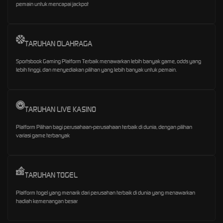
pemain untuk mencapai jackpot
TARUHAN OLAHRAGA
Sportsbook Gaming Platform Terbaik menawarkan lebih banyak game, odds yang
lebih tinggi, dan menyediakan pilihan yang lebih banyak untuk pemain.
TARUHAN LIVE KASINO
Platform Pilihan bagi perusahaan-perusahaan terbaik di dunia, dengan pilihan
variasi game terbanyak
TARUHAN TOGEL
Platform togel yang menarik dari perusahan terbaik di dunia yang menawarkan
hadiah kemenangan besar