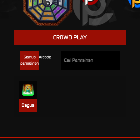
CROWD PLAY
Semua
Arcade
permainan
Bagua