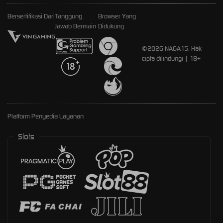
Bersertifikasi Dari
Tanggung
Browser Yang
Jawab Bermain
Didukung
©2026 NAGA15. Hak
cipta dilindungi | 18+
Platform Penyedia Layanan
Slots