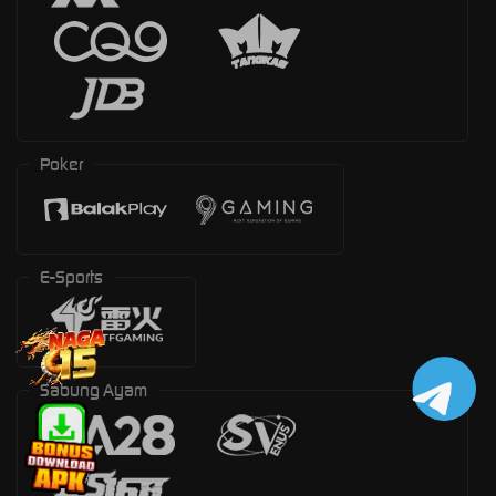
Poker
E-Sports
Sabung Ayam