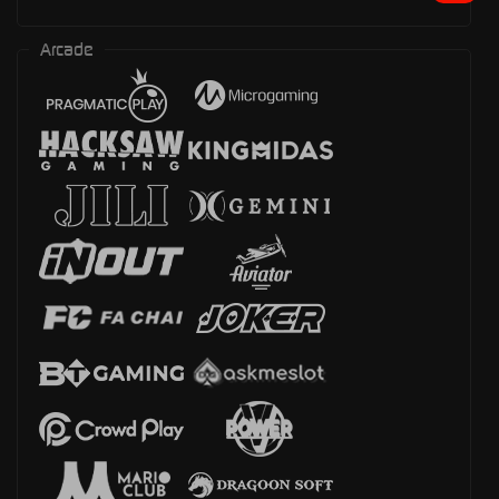
Arcade