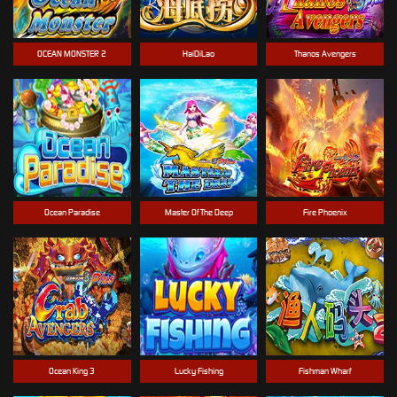
OCEAN MONSTER 2
HaiDiLao
Thanos Avengers
Ocean Paradise
Master Of The Deep
Fire Phoenix
Ocean King 3
Lucky Fishing
Fishman Wharf